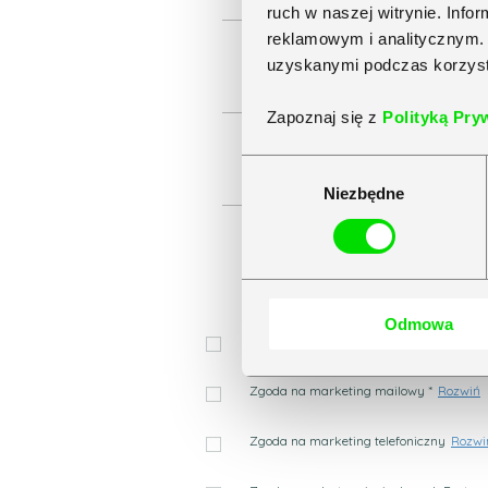
ruch w naszej witrynie. Inf
reklamowym i analitycznym. 
uzyskanymi podczas korzysta
Zapoznaj się z
Polityką Pry
Wybór
Niezbędne
zgody
Poprzez przesłanie wypełnionego formul
Odmowa
Zaznacz wszystko
Zgoda na marketing mailowy *
Rozwiń
Zgoda na marketing telefoniczny
Rozwi