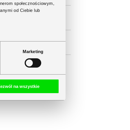
artnerom społecznościowym,
anymi od Ciebie lub
Marketing
i sp. z o.o.
Rozwiń
ezwól na wszystkie