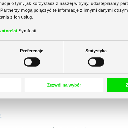
ormacje o tym, jak korzystasz z naszej witryny, udostępniamy p
Partnerzy mogą połączyć te informacje z innymi danymi otrzym
nia z ich usług.
watności
Symfonii
Preferencje
Statystyka
arza oświadczam, że zapoznałam/-łem się i akceptuję Politykę Prywatności Symfoni
Zezwól na wybór
Z
ń