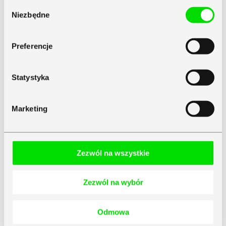
Zapoznaj się z
Polityką Prywatności
Symfonii
Wybór
Niezbędne
zgody
Preferencje
Poprzez przesłanie wypełnionego formularza oświadczam, że
zapoznałam/-łem się i akceptuję Politykę Prywatności Symfonii sp. z
Statystyka
o.o.
Rozwiń
Marketing
Zaznacz wszystko
Rozwiń
Zgoda na marketing mailowy *
Zezwól na wszystkie
Rozwiń
Zgoda na marketing telefoniczny
Zezwól na wybór
Zgoda na udostępnienie danych Partnerom dystrybuującym produkty i
Rozwiń
usługi Symfonii
Odmowa
Rozwiń
Zgoda na newsletter *